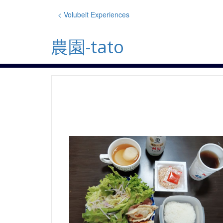
Skip
to
< Volubeit Experiences
content
農園-tato