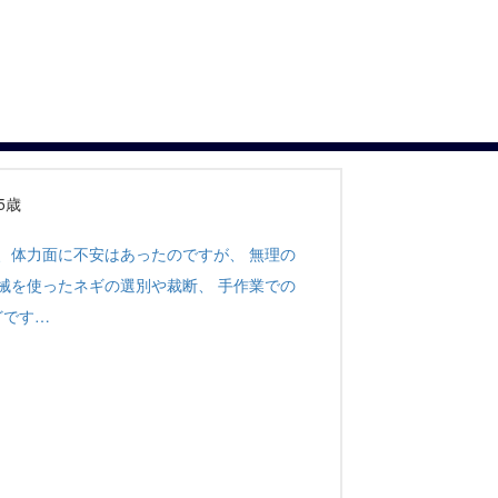
35歳
、体力面に不安はあったのですが、 無理の
械を使ったネギの選別や裁断、 手作業での
どです…