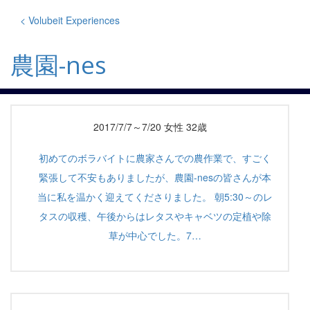
Skip
to
< Volubeit Experiences
content
農園-nes
2017/7/7～7/20 女性 32歳
初めてのボラバイトに農家さんでの農作業で、すごく
緊張して不安もありましたが、農園-nesの皆さんが本
当に私を温かく迎えてくださりました。 朝5:30～のレ
タスの収穫、午後からはレタスやキャベツの定植や除
草が中心でした。7…