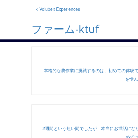
Skip
to
< Volubeit Experiences
content
ファーム-ktuf
本格的な農作業に挑戦するのは、初めての体験
を憎ん
2週間という短い間でしたが、本当にお世話にな
めて