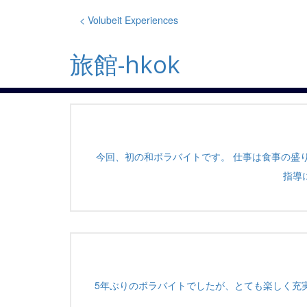
Skip
to
< Volubeit Experiences
content
旅館-hkok
今回、初の和ボラバイトです。 仕事は食事の盛
指導
5年ぶりのボラバイトでしたが、とても楽しく充