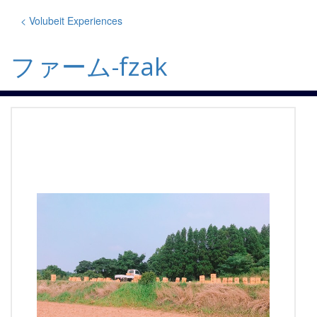
Skip
to
< Volubeit Experiences
content
ファーム-fzak