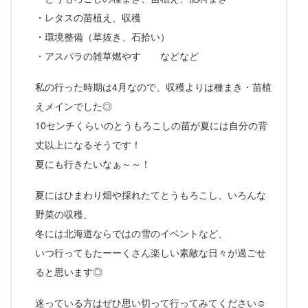
・レタスの苗植え、収穫
・環境整備（草抜き、石拾い）
・アスパラの雑草燃やす などなど
私の行った時期は4月なので、収穫よりは種まき・苗植
えメインでした◎
10センチくらいのとうもろこしの苗が夏には自分の背
丈以上になるそうです！
夏にも行きたいなぁ～～！
夏にはひまわり畑や採れたてとうもろこし、いろんな
野菜の収穫、
冬には北海道ならではの雪のイベントなど、
いつ行ってもたーーくさん楽しい素敵な日々が過ごせ
ると思います◎
迷っている方はぜひ思い切って行ってみてください☺︎