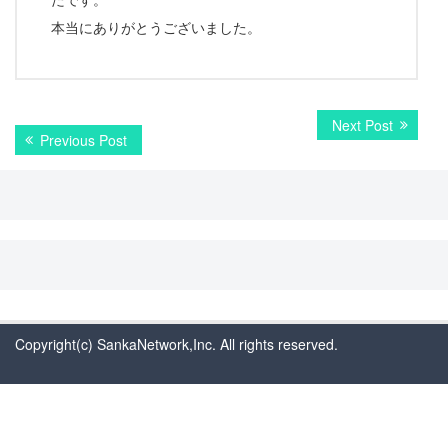
本当にありがとうございました。
投
Next
Next Post
Previous
Previous Post
post:
稿
post:
ナ
ビ
ゲ
ー
シ
Copyright(c) SankaNetwork,Inc. All rights reserved.
ョ
ン