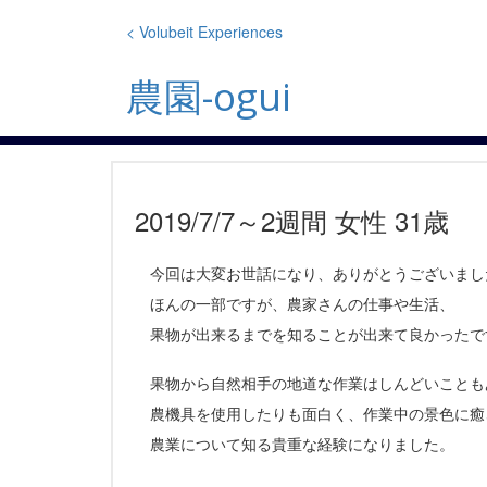
Skip
to
< Volubeit Experiences
content
農園-ogui
2019/7/7～2週間 女性 31歳
今回は大変お世話になり、ありがとうございまし
ほんの一部ですが、農家さんの仕事や生活、
果物が出来るまでを知ることが出来て良かったで
果物から自然相手の地道な作業はしんどいことも
農機具を使用したりも面白く、作業中の景色に癒
農業について知る貴重な経験になりました。