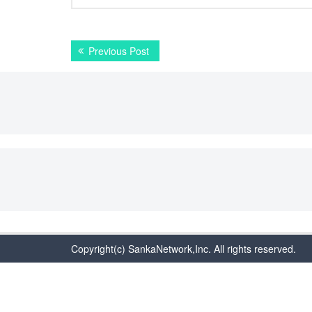
投
Previous
Previous Post
稿
post:
ナ
ビ
ゲ
ー
シ
ョ
ン
Copyright(c) SankaNetwork,Inc. All rights reserved.