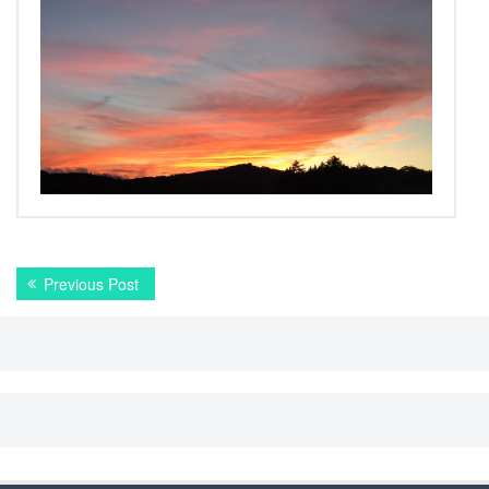
投
Previous
Previous Post
稿
post:
ナ
ビ
ゲ
ー
シ