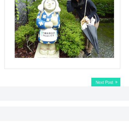
投
Next
Next Post
post:
稿
ナ
ビ
ゲ