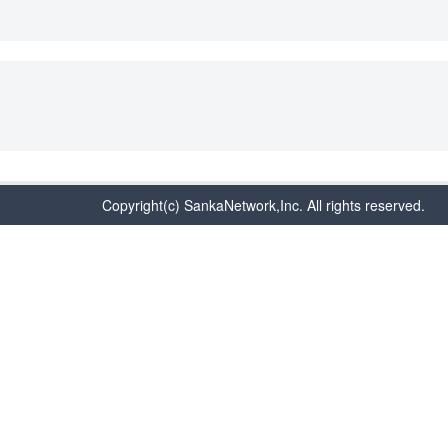
ナ
ビ
ゲ
ー
シ
ョ
ン
Copyright(c) SankaNetwork,Inc. All rights reserved.