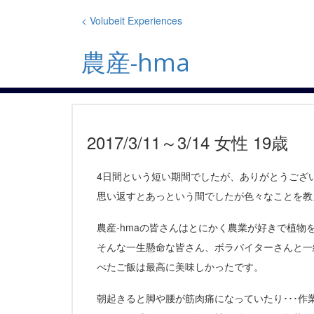
Skip
to
< Volubeit Experiences
content
農産-hma
2017/3/11～3/14 女性 19歳
4日間という短い期間でしたが、ありがとうござ
思い返すとあっという間でしたが色々なことを教
農産-hmaの皆さんはとにかく農業が好きで植物
そんな一生懸命な皆さん、ボラバイターさんと一
べたご飯は最高に美味しかったです。
朝起きると脚や腰が筋肉痛になっていたり･･･