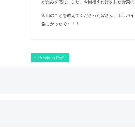
がたみを感じました。今回植え付けをした野菜の
沢山のことを教えてくださった皆さん、ボラバイ
楽しかったです！！
投
Previous
Previous Post
稿
post:
ナ
ビ
ゲ
ー
シ
ョ
ン